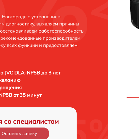
 Новгороде с устранением
м диагностику, выявляем причины
восстанавливаем работоспособность
и рекомендованные производителем
рку всех функций и предоставляем
а JVC DLA-NP5B до 3 лет
 желанию
бращения
NP5B от 35 минут
я со специалистом
Оставить заявку