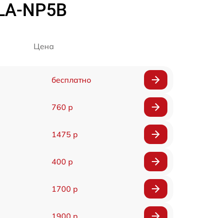
DLA-NP5B
Цена
бесплатно
760 р
1475 р
400 р
1700 р
1900 р