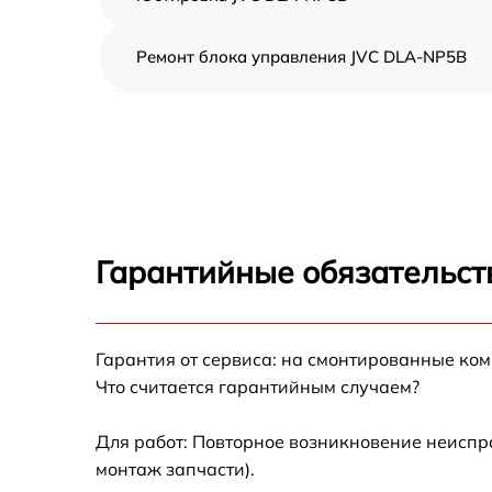
Ремонт блока управления JVC DLA-NP5B
Замена блока питания JVC DLA-NP5B
Замена матрицы JVC DLA-NP5B
Замена материнской платы JVC DLA-NP5B
Гарантийные обязательст
Ремонт системы охлаждения JVC DLA-NP5B
Гарантия от сервиса: на смонтированные ко
Замена линзы JVC DLA-NP5B
Что считается гарантийным случаем?
Ремонт системной платы JVC DLA-NP5B
Для работ: Повторное возникновение неиспр
монтаж запчасти).
Замена фильтра JVC DLA-NP5B