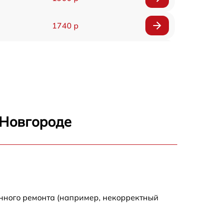
1740 р
1700 р
1295 р
1690 р
 Новгороде
1360 р
2100 р
650 р
енного ремонта (например, некорректный
800 р