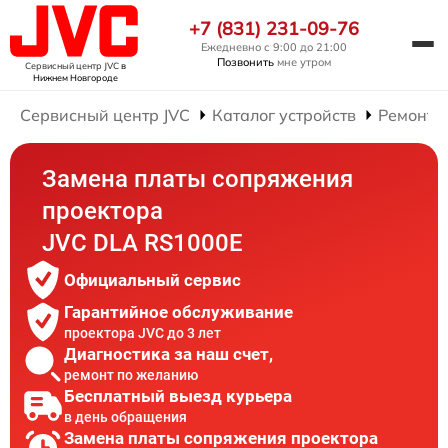
+7 (831) 231-09-76
Ежедневно с 9:00 до 21:00
Позвонить
мне утром
Сервисный центр JVC
в
Нижнем Новгороде
Сервисный центр JVC
Каталог устройств
Ремонт 
Замена платы сопряжения
проектора
JVC DLA RS1000E
Официальный сервис
Гарантийное обслуживание
проектора JVC до 3 лет
Диагностика за наш счет,
ремонт по желанию
Бесплатный выезд курьера
в день обращения
Замена платы сопряжения проектора