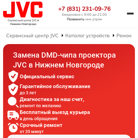
+7 (831) 231-09-76
Ежедневно с 9:00 до 21:00
Позвонить
мне утром
Сервисный центр JVC
в
Нижнем Новгороде
Сервисный центр JVC
Каталог устройств
Ремонт 
Замена DMD-чипа проектора
JVC в Нижнем Новгороде
Официальный сервис
Гарантийное обслуживание
до 3 лет
Диагностика за наш счет,
ремонт по желанию
Бесплатный выезд курьера
в день обращения
Срочный ремонт
от 35 минут