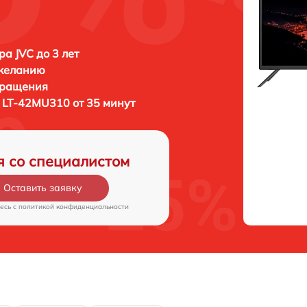
ра JVC до 3 лет
 желанию
бращения
 LT-42MU310 от 35 минут
я со специалистом
Оставить заявку
есь c
политикой конфиденциальности